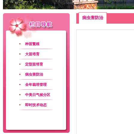
病虫害防治
种苗繁殖
大苗培育
定型苗培育
病虫害防治
全年栽培管理
中美日气候分区
图
即时技术动态