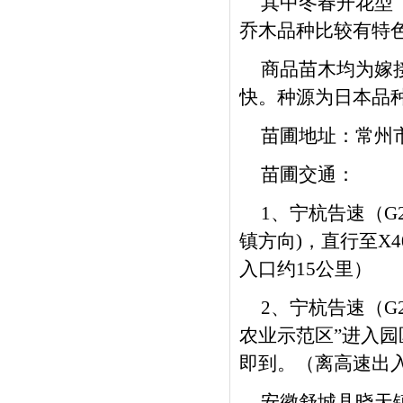
其中冬春开花型
乔木品种比较有特
商品苗木均为嫁
快。种源为日本品
苗圃地址：常州
苗圃交通：
1、宁杭告速（G
镇方向)，直行至X
入口约15公里）
2、宁杭告速（G
农业示范区”进入园
即到。（离高速出入
安徽舒城县晓天