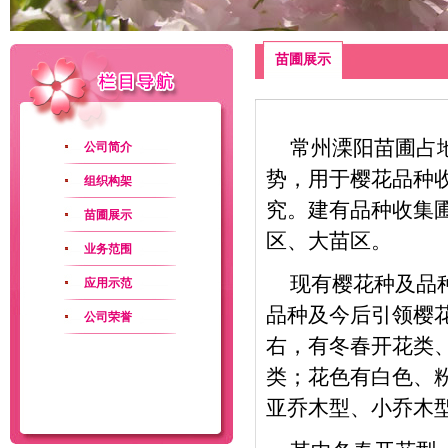
苗圃展示
常州溧阳苗圃
占
公司简介
势，用于樱花品种
组织构架
究。建有品种收集
苗圃展示
区、大苗区。
业务范围
现有樱花种及品
应用示范
品种及今后引领樱花
公司荣誉
右，有冬春开花类、
类；花色有白色、
亚乔木型、小乔木