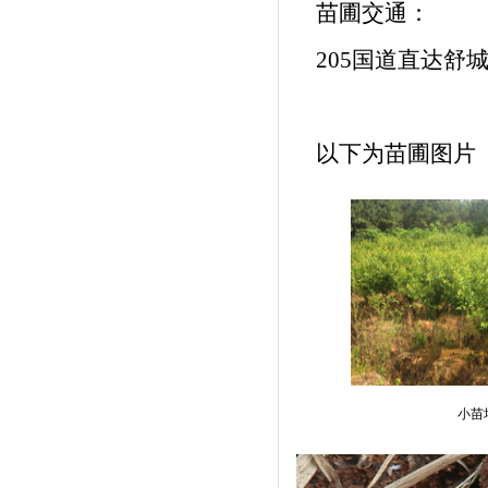
苗圃交通：
205国道直达舒
以下为苗圃图片
小苗