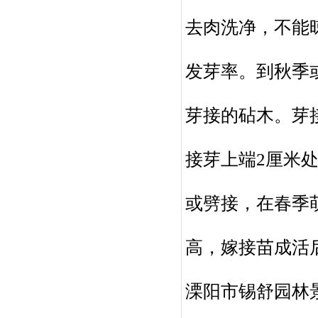
去肉洗净，不能
发芽率。到秋季
芽接的砧木。芽
接芽上端2厘米
或劈接，在春季
高，嫁接苗成活后
溧阳市锡舒园林