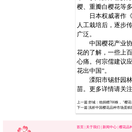
樱、重瓣白樱花等
日本权威著作《樱
人工栽培后，逐步传
广泛。
中国樱花产业协会
花的了解，一些上
心痛。何宗儒建议应
花出中国”。
溧阳市锡舒园林景
苗。更多详情请关
上一篇:
舒城：他捐赠700株， "樱
下一篇:
浅析中国樱花品种市场蛋糕
首页
|
关于我们
|
新闻中心
|
樱花品